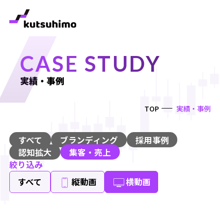
CASE STUDY
実績・事例
TOP
実績・事例
すべて
ブランディング
採用事例
認知拡大
集客・売上
絞り込み
すべて
縦動画
横動画